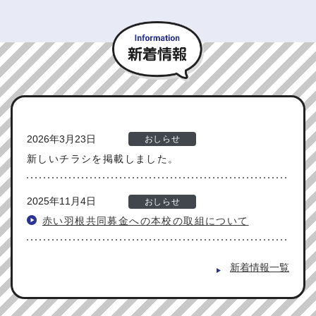
新
2026年3月23日
おしらせ
新しいチラシを掲載しました。
2025年11月4日
おしらせ
赤い羽根共同募金への本校の取組について
新着情報一覧